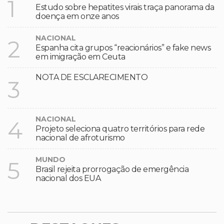
1
Estudo sobre hepatites virais traça panorama da
doença em onze anos
NACIONAL
2
Espanha cita grupos “reacionários” e fake news
em imigração em Ceuta
NOTA DE ESCLARECIMENTO
3
NACIONAL
4
Projeto seleciona quatro territórios para rede
nacional de afroturismo
MUNDO
5
Brasil rejeita prorrogação de emergência
nacional dos EUA