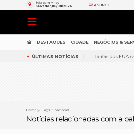
Seja bem-vindo
ANUNCIE
Salvador,06/08/2026
DESTAQUES
CIDADE
NEGÓCIOS & SER
Tarifas dos EUA s
ÚLTIMAS NOTÍCIAS
Governo paraguai
Brasil vence Chil
STF derruba restr
Ajuda internacion
Brasil rejeita pr
Home
Tags
nacional
Notícias relacionadas com a pa
Estudo sobre hep
Bolívia apreende 