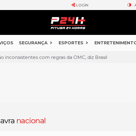
LOGIN
VIÇOS
SEGURANÇA
ESPORTES
ENTRETENIMENT
ão inconsistentes com regras da OMC, diz Brasil
o convoca embaixador do Brasil
e na estreia do Sul-Americano de basquete feminino
ição a compra de veículos por pessoas com deficiência
al sofre corte de 23,1% em 2025, o maior da história
orrogação de emergência nacional dos EUA
lavra
nacional
atites virais traça panorama da doença em onze anos
ouro ilegal em jatinho de empresário brasileiro