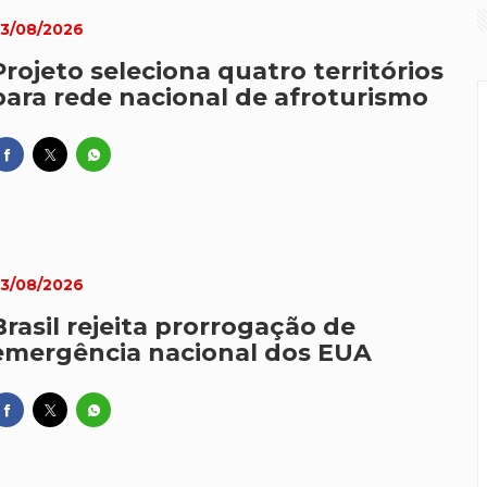
3/08/2026
eitar aliança com China para soberania digital em IA
Projeto seleciona quatro territórios
a: entenda disputa entre China e EUA por futuro da IA
para rede nacional de afroturismo
3/08/2026
Brasil rejeita prorrogação de
emergência nacional dos EUA