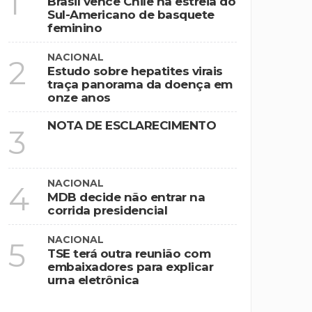
1
Brasil vence Chile na estreia do
Sul-Americano de basquete
feminino
NACIONAL
2
Estudo sobre hepatites virais
traça panorama da doença em
onze anos
NOTA DE ESCLARECIMENTO
3
NACIONAL
4
MDB decide não entrar na
corrida presidencial
NACIONAL
5
TSE terá outra reunião com
embaixadores para explicar
urna eletrônica