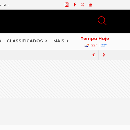
A +
A -
Tempo Hoje
O
CLASSIFICADOS
MAIS
|
22°
22°